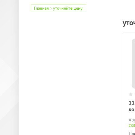
Главная
уточняйте цену
уто
11
ко
Арт
скл
Пр